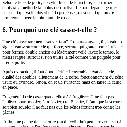
Selon le type de porte, de cylindre et de fermeture, le serrurier
choisira la méthode la moins destructive. Le bon dépannage n’est
pas celui qui va le plus vite à la perceuse ; c’est celui qui ouvre
proprement avec le minimum de casse.
6. Pourquoi une clé casse-t-elle ?
Une clé casse rarement “sans raison”. Le plus souvent, il y avait un
signe avant-coureur : clé qui force, serrure qui gratte, porte à relever
pour fermer, double ancien ou légèrement voilé. Avec le temps, le
métal fatigue, surtout si l’on utilise la clé comme une poignée pour
tirer la porte.
Après extraction, il faut donc vérifier l’ensemble : état de la clé,
qualité des doubles, alignement de la porte, fonctionnement du pêne,
usure du cylindre. Sinon, on règle l’urgence mais on laisse la cause
en place.
En général la clé casse quand elle a été fragilisée. Il ne faut pas
l'utiliser pour bricoler, faire levier, etc. Ensuite, il faut que la serrure
soit bien souple: il ne faut pas que les pênes frottent trop contre les
gâches.
Enfin, une panne de la serrure (ou du cylindre) peut arriver : c'est à
ce moment là que l'on force et que la clé casse. Dans ces cas là, on